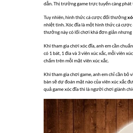
dẫn. Thị trường game trực tuyến càng phát 
Tuy nhiên, hình thức cá cược đổi thưởng
xó
nhiệt tình. Xóc đĩa là một hình thức cá cượ
thưởng này có lối chơi khá đơn giản nhưng 
Khi tham gia chơi xóc đĩa, anh em cần chuẩn
có 1 bát, 1 đia và 3 viên xúc xắc, mỗi viên 
chấm trên mỗi mặt viên xúc xắc.
Khi tham gia chơi game, anh em chỉ cần bỏ v
bàn sẽ dự đoán mặt nào của viên xúc xắc đư
quả game xóc đĩa thì là người chơi giành ch