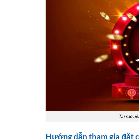
Tại sao nê
Hướng dẫn tham gia đặt 