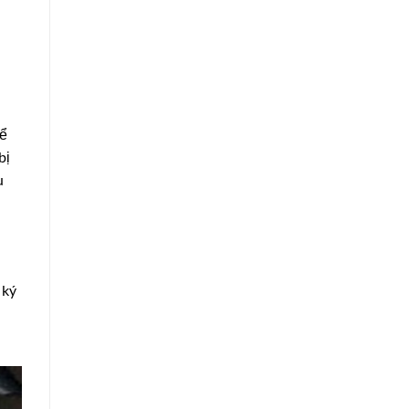
Để
bị
u
 ký