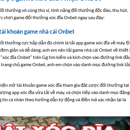
ổi thưởng vô cùng thú vị, tính năng đổi thưởng độc đáo, thu hút.
ức chơi game đổi thưởng xóc đĩa Onbet ngay sau đây:
tài khoản game nhà cái Onbet
đổi thưởng cực hấp dẫn đó chính là tải app game xóc đĩa về máy. 
 đơn giản và dễ dàng, anh em nên tải game nhà cái Onbet về thiết 
 “xóc đĩa Onbet” trên Gg tìm kiếm và kích chọn vào đường link đầ
ào trang chủ game Onbet, anh em chọn vào danh mục đường link tải
 hiện mở tài khoản game xóc đĩa tham gia đặt cược đổi thưởng tại
tượng app xóc đĩa vừa tải về máy, và chọn tiếp vào danh mục đăng
ng tin cá nhân theo hướng dẫn tự động và điền mã xác nhận lại là