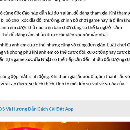
 vô cùng độc đáo hấp dẫn lại đơn giản, dễ dàng tham gia. Khi tham 
bị bộ chơi xóc đĩa đổi thưởng, chính bộ chơi game này là điểm kh
ột anh em cược thủ nào trên bàn chơi cũng có thể là người cầm
 thể dễ dàng cảm nhận được các viên xóc xúc xắc nhất.
út nhiều anh em cược thủ nhưng cũng vô cùng đơn giản. Luật chơi 
ng và phong phú khi anh em có thể cược đôi, cược tổng hay cược b
iến tựa game
xóc đĩa Nhật
có thể tiếp cận đến nhiều đối tượng c
cùng đẹp mắt, sinh động. Khi tham gia lắc xóc đĩa, âm thanh lắc vô
vừa tạo được sự kích thích, tính tò mò đến sự vui vẻ vỡ òa của
iOS Và Hướng Dẫn Cách Cài Đặt App