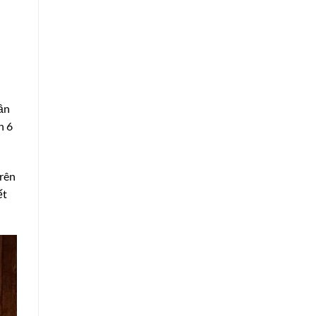
ần
n 6
trên
ết