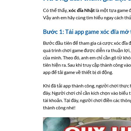
Có thể thấy,
xóc đĩa Nhật
là một tựa game đ
Vậy anh em hãy cùng tìm hiểu ngay cách th
Bước 1: Tải app game xóc đĩa mở 
Bước đầu tiên để tham gia cá cược xóc đĩa 
quá trình chơi game được diễn ra thuận lợi,
của mình. Theo đó, anh em chỉ cần gõ từ khó
tiên hiện ra. Sau khi truy cập thành công v
app để tải game về thiết bị di động.
Khi đã tải app thành công, người chơi thực
đây. Người chơi chỉ cần kích chọn vào biểu 
tài khoản. Tại đây, người chơi điền các thô
thành công nhé!