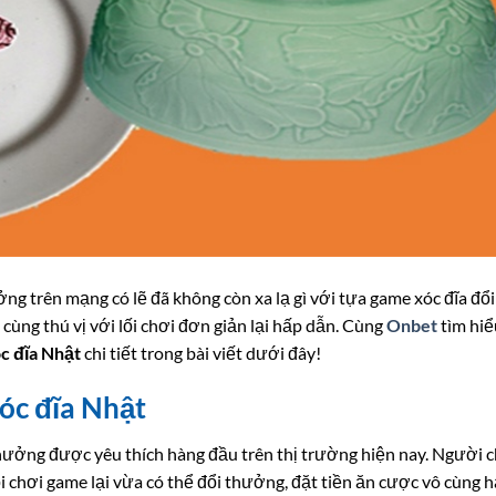
g trên mạng có lẽ đã không còn xa lạ gì với tựa game xóc đĩa đổi
cùng thú vị với lối chơi đơn giản lại hấp dẫn. Cùng
Onbet
tìm hiể
c đĩa Nhật
chi tiết trong bài viết dưới đây!
xóc đĩa Nhật
hưởng được yêu thích hàng đầu trên thị trường hiện nay. Người 
i chơi game lại vừa có thể đổi thưởng, đặt tiền ăn cược vô cùng 