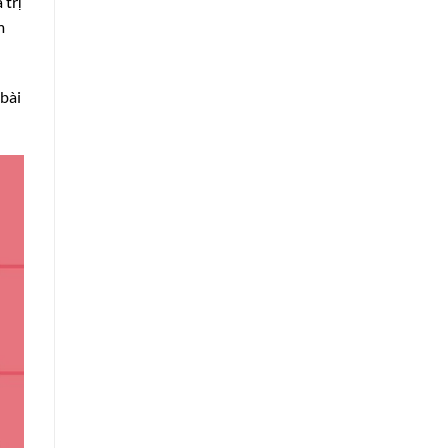
 trị
m
 bài