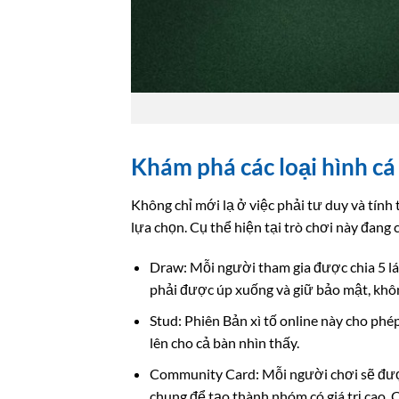
Khám phá các loại hình cá 
Không chỉ mới lạ ở việc phải tư duy và tín
lựa chọn. Cụ thể hiện tại trò chơi này đang c
Draw: Mỗi người tham gia được chia 5 lá
phải được úp xuống và giữ bảo mật, khôn
Stud: Phiên Bản xì tố online này cho phép
lên cho cả bàn nhìn thấy.
Community Card: Mỗi người chơi sẽ được 
chung để tạo thành nhóm có giá trị cao. Cu