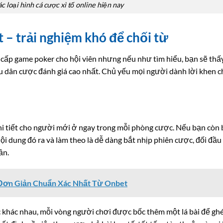
 loại hình cá cược xì tố online hiện nay
t – trải nghiệm khó để chối từ
g cấp game poker cho hội viên nhưng nếu như tìm hiểu, bạn sẽ thấ
u dân cược đánh giá cao nhất. Chủ yếu mọi người dành lời khen c
i tiết cho người mới ở ngay trong mỗi phòng cược. Nếu bạn còn
ội dung đó ra và làm theo là dễ dàng bắt nhịp phiên cược, đối đầu
ần.
Đơn Giản Chuẩn Xác Nhất Từ Onbet
c khác nhau, mỗi vòng người chơi được bốc thêm một lá bài để gh