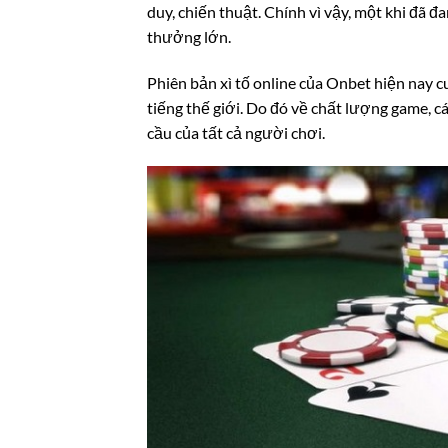
duy, chiến thuật. Chính vì vậy, một khi đã
thưởng lớn.
Phiên bản xì tố online của Onbet hiện nay 
tiếng thế giới. Do đó về chất lượng game, c
cầu của tất cả người chơi.