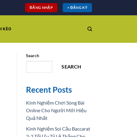
ĐĂNG NHẬP
+ ĐĂNG KÝ
I KÈO
Search
SEARCH
Recent Posts
Kinh Nghiệm Chơi Sòng Bài
Online Cho Người Mới Hiệu
Quả Nhất
Kinh Nghiệm Soi Cầu Baccarat
2-2 Tối Ưu Tỷ Lệ Thắng Cho