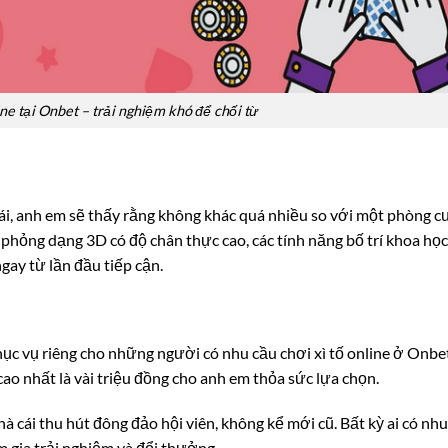
ine tại Onbet – trải nghiệm khó để chối từ
 cái, anh em sẽ thấy rằng không khác quá nhiều so với một phòng 
phỏng dạng 3D có độ chân thực cao, các tính năng bố trí khoa học
gay từ lần đầu tiếp cận.
c vụ riêng cho những người có nhu cầu chơi xì tố online ở Onbet
ao nhất là vài triệu đồng cho anh em thỏa sức lựa chọn.
à cái thu hút đông đảo hội viên, không kể mới cũ. Bất kỳ ai có nhu
m gia trải nghiệm và đổi thưởng.