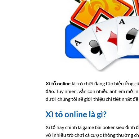
Xì tố online
là trò chơi đang tạo hiệu ứng c
đảo. Tuy nhiên, vẫn còn nhiều anh em mới nh
dưới chúng tôi sẽ giới thiệu chi tiết nhất 
Xì tố online là gì?
Xì tố hay chính là game bài poker siêu đình 
với nhiều trò chơi cá cược thông thường chỉ