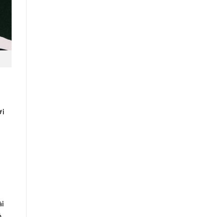
ơi
ài
ó