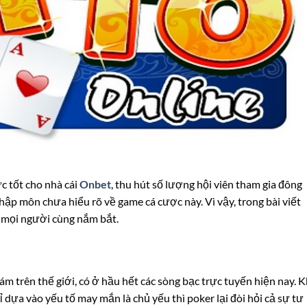
ực tốt cho nhà cái
Onbet
, thu hút số lượng hội viên tham gia đông
ập môn chưa hiểu rõ về game cá cược này. Vì vậy, trong bài viết
để mọi người cùng nắm bắt.
đám trên thế giới, có ở hầu hết các sòng bạc trực tuyến hiện nay. 
 dựa vào yếu tố may mắn là chủ yếu thì poker lại đòi hỏi cả sự tư