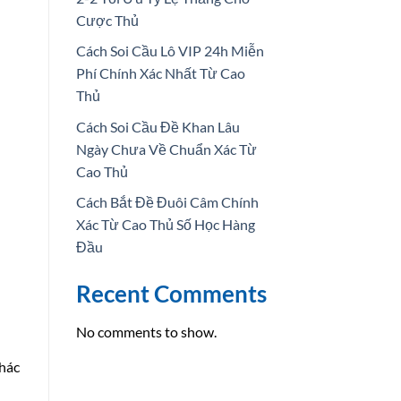
Cược Thủ
Cách Soi Cầu Lô VIP 24h Miễn
Phí Chính Xác Nhất Từ Cao
Thủ
Cách Soi Cầu Đề Khan Lâu
Ngày Chưa Về Chuẩn Xác Từ
Cao Thủ
Cách Bắt Đề Đuôi Câm Chính
Xác Từ Cao Thủ Số Học Hàng
Đầu
Recent Comments
No comments to show.
Khác