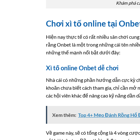
Khám phá các
Chơi xì tố online tại Onbe
Hiện nay thực tế có rất nhiều sân chơi cun
rằng Onbet là một trong những cái tên nhiề
những thế mạnh nổi bật dưới đây:
Xì tố online Onbet dễ chơi
Nhà cái có những phần hướng dẫn cực kỳ ch
khoăn chưa biết cách tham gia, chỉ cần mở n
các hội viên khác để nâng cao kỹ năng dần d
Xem thêm:
Top 4+ Mẹo Đánh Rồng Hổ 
Về game này, sẽ có tổng cộng là 4 vòng cượ