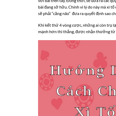
với bài trên tay. Đồng thời, sẽ đưa ra các quy
bài đang sở hữu. Chính vì lý do này mà xì t
sẽ phải “căng não” đưa ra quyết định sao c
Khi kết thứ 4 vòng cược, những ai còn trụ lạ
mạnh hơn thì thắng, được nhận thưởng từ n