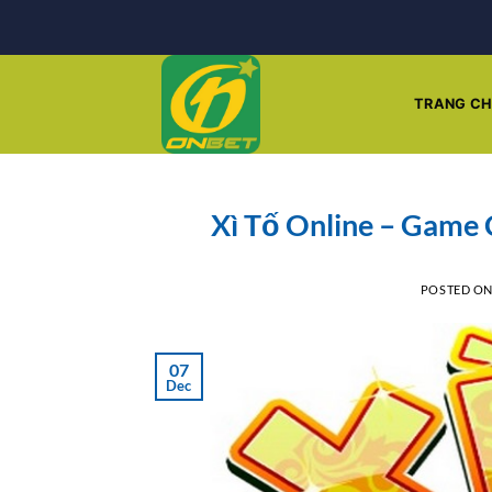
Skip
to
content
TRANG C
Xì Tố Online – Game 
POSTED O
07
Dec