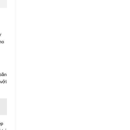
y
ho
 băn
 với
ép