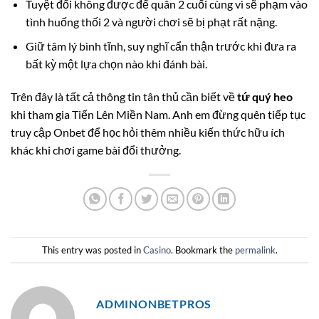
Tuyệt đối không được để quân 2 cuối cùng vì sẽ phạm vào
tình huống thối 2 và người chơi sẽ bị phạt rất nặng.
Giữ tâm lý bình tĩnh, suy nghĩ cẩn thận trước khi đưa ra
bất kỳ một lựa chọn nào khi đánh bài.
Trên đây là tất cả thông tin tân thủ cần biết về
tứ quý heo
khi tham gia Tiến Lên Miền Nam. Anh em đừng quên tiếp tục
truy cập Onbet để học hỏi thêm nhiều kiến thức hữu ích
khác khi chơi game bài đổi thưởng.
This entry was posted in
Casino
. Bookmark the
permalink
.
ADMINONBETPROS