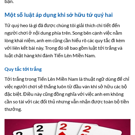
bạn.
Một số luật áp dụng khi sở hữu tứ quý hai
Tứ quý heo là gì đã được chúng tôi giải thích chi tiết đến
người chơi ở nội dung phía trên. Song bên cạnh việc nằm
lòng khái niệm, anh em cũng cần hiểu rõ các quy tắc đi kèm
với liên kết bài này. Trong đó sẽ bao gồm luật tới trắng và
luật chặt hàng khi đánh Tiến Lên Miền Nam.
Quy tắc tới trắng
Tới trắng trong Tiến Lên Miền Nam là thuật ngữ dùng để chỉ
việc người chơi sẽ thắng luôn từ đầu ván khi sở hữu các bộ
đặc biệt. Điều này cũng đồng nghĩa với việc anh em không
cần so tài với các đối thủ nhưng vẫn nhận được toàn bộ tiền
thưởng.