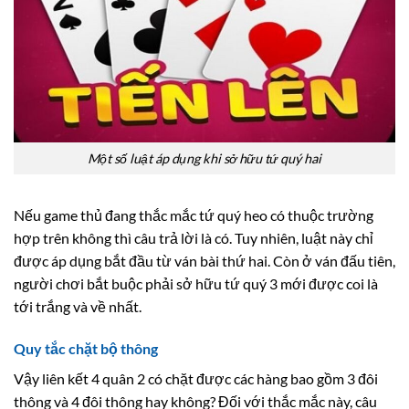
Một số luật áp dụng khi sở hữu tứ quý hai
Nếu game thủ đang thắc mắc tứ quý heo có thuộc trường
hợp trên không thì câu trả lời là có. Tuy nhiên, luật này chỉ
được áp dụng bắt đầu từ ván bài thứ hai. Còn ở ván đấu tiên,
người chơi bắt buộc phải sở hữu tứ quý 3 mới được coi là
tới trắng và về nhất.
Quy tắc chặt bộ thông
Vậy liên kết 4 quân 2 có chặt được các hàng bao gồm 3 đôi
thông và 4 đôi thông hay không? Đối với thắc mắc này, câu