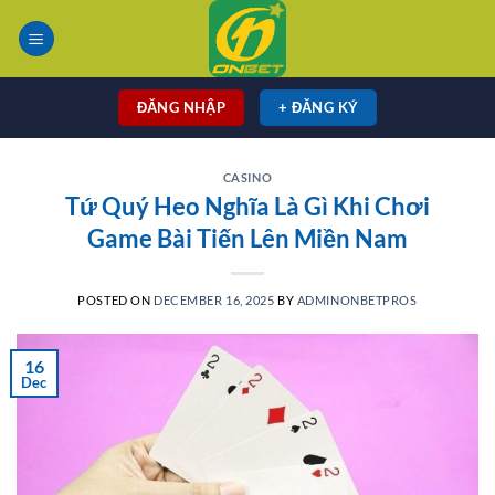
Skip
to
content
ĐĂNG NHẬP
+ ĐĂNG KÝ
CASINO
Tứ Quý Heo Nghĩa Là Gì Khi Chơi
Game Bài Tiến Lên Miền Nam
POSTED ON
DECEMBER 16, 2025
BY
ADMINONBETPROS
16
Dec