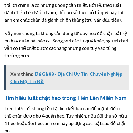
trả lời chính là có nhưng không cần thiết. Bởi lẽ, theo luật
đánh Tiến Lên Miền Nam, chỉ cần sở hữu bộ tứ quý này thì
anh em chắc chắn đã giành chiến thắng (trừ ván đầu tiên).
Vậy nên chúng ta không cần dùng tứ quý heo để chặn bất kỳ
bộ hay quân bài nào cả. Song, với các tứ quý khác, người chơi
vẫn có thể chặt được các hàng nhưng còn tùy vào từng
trường hợp.
Xem thêm:
Đá Gà 88 - Địa Chỉ Uy Tín, Chuyên Nghiệp
Cho Mọi Tín Đồ
Tìm hiểu luật chặt heo trong Tiến Lên Miền Nam
Trên thực tế, không tồn tại liên kết bài nào đủ mạnh để có
thể chặn được bộ 4 quân heo. Tuy nhiên, nếu đối thủ sở hữu
1 heo hoặc đôi heo, anh em hãy áp dụng các luật sau để chặn
họ.