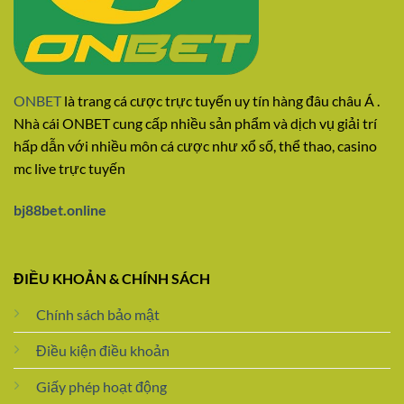
ONBET
là trang cá cược trực tuyến uy tín hàng đâu châu Á .
Nhà cái ONBET cung cấp nhiều sản phẩm và dịch vụ giải trí
hấp dẫn với nhiều môn cá cược như xổ số, thể thao, casino
mc live trực tuyến
bj88bet.online
ĐIỀU KHOẢN & CHÍNH SÁCH
Chính sách bảo mật
Điều kiện điều khoản
Giấy phép hoạt động