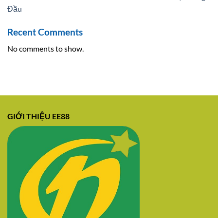
Đầu
Recent Comments
No comments to show.
GIỚI THIỆU EE88