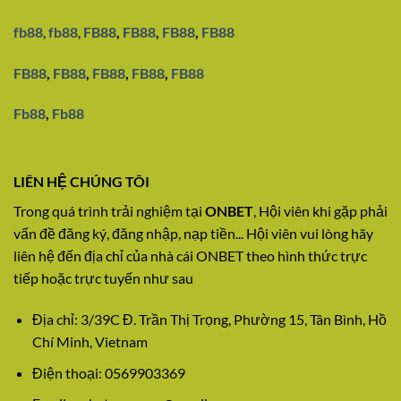
fb88
,
fb88
,
FB88
,
FB88
,
FB88
,
FB88
FB88
,
FB88
,
FB88
,
FB88
,
FB88
Fb88
,
Fb88
LIÊN HỆ CHÚNG TÔI
Trong quá trình trải nghiệm tại
ONBET
, Hội viên khi gặp phải
vấn đề đăng ký, đăng nhập, nạp tiền... Hội viên vui lòng hãy
liên hệ đến địa chỉ của nhà cái ONBET theo hình thức trực
tiếp hoặc trực tuyến như sau
Địa chỉ: 3/39C Đ. Trần Thị Trọng, Phường 15, Tân Bình, Hồ
Chí Minh, Vietnam
Điện thoại: 0569903369