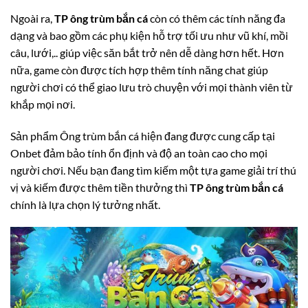
Ngoài ra,
TP ông trùm bắn cá
còn có thêm các tính năng đa
dạng và bao gồm các phụ kiện hỗ trợ tối ưu như vũ khí, mồi
câu, lưới,.. giúp việc săn bắt trở nên dễ dàng hơn hết. Hơn
nữa, game còn được tích hợp thêm tính năng chat giúp
người chơi có thể giao lưu trò chuyện với mọi thành viên từ
khắp mọi nơi.
Sản phẩm Ông trùm bắn cá hiện đang được cung cấp tại
Onbet đảm bảo tính ổn định và độ an toàn cao cho mọi
người chơi. Nếu bạn đang tìm kiếm một tựa game giải trí thú
vị và kiếm được thêm tiền thưởng thì
TP ông trùm bắn cá
chính là lựa chọn lý tưởng nhất.