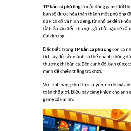
TP bắn cá phú ông
là một dòng game đổi th
bạn sẽ được hóa thân thành một phú ông để s
đủ kích cỡ và hình dạng, từ nhỏ bé đến khổ
từ biển sâu đến khu vực gần bờ, bạn sẽ cả
đại dương.
Đặc biệt, trong
TP bắn cá phú ông
còn có nh
tích lũy đủ sức mạnh có thể nhanh chóng d
thương khi bắn cá. Bên cạnh đó, bạn cũng 
mình để chiến thắng trò chơi.
Với tính năng chơi trực tuyến, do đó mà anh
toàn thế giới. Điều này càng khiến cho an
game của mình.