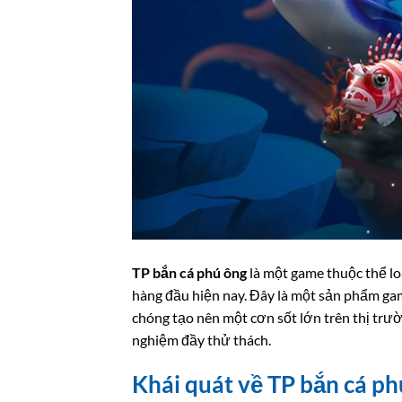
TP bắn cá phú ông
là một game thuộc thể l
hàng đầu hiện nay. Đây là một sản phẩm gam
chóng tạo nên một cơn sốt lớn trên thị trư
nghiệm đầy thử thách.
Khái quát về TP bắn cá ph