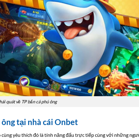
hái quát về TP bắn cá phú ông
 ông tại nhà cái Onbet
cùng yêu thích đó là tính năng đấu trực tiếp cùng với những ngư