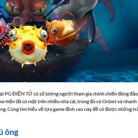
oại PG ĐIỆN TỬ có số lượng người tham gia chinh chiến đông đảo
e hiện đã có mặt trên nhiều nhà cái, trong đó có
Onbet
và nhanh
ờng. Cùng tìm hiểu về tựa game đỉnh cao này để có được những tr
ú ông