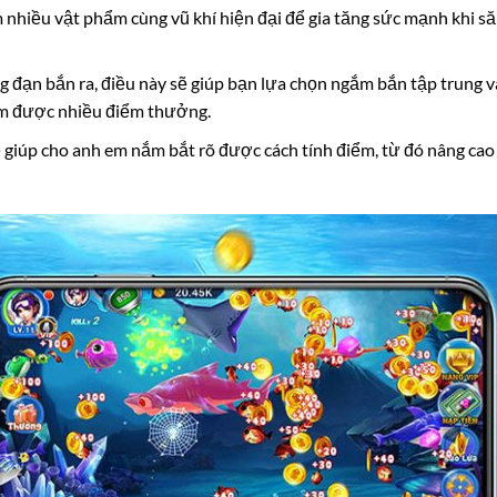
 nhiều vật phẩm cùng vũ khí hiện đại để gia tăng sức mạnh khi s
 đạn bắn ra, điều này sẽ giúp bạn lựa chọn ngắm bắn tập trung 
iếm được nhiều điểm thưởng.
ẽ giúp cho anh em nắm bắt rõ được cách tính điểm, từ đó nâng cao