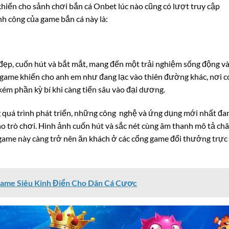
khiến cho sảnh chơi bắn cá Onbet lúc nào cũng có lượt truy cập
h công của game bắn cá này là:
đẹp, cuốn hút và bắt mắt, mang đến một trải nghiệm sống động và
 game khiến cho anh em như đang lạc vào thiên đường khác, nơi c
ém phần kỳ bí khi càng tiến sâu vào đại dương.
 quá trình phát triển, những công nghệ và ứng dụng mới nhất đa
o trò chơi. Hình ảnh cuốn hút và sắc nét cùng âm thanh mô tả ch
 game này càng trở nên ăn khách ở các cổng game đổi thưởng trực
ame Siêu Kinh Điển Cho Dân Cá Cược