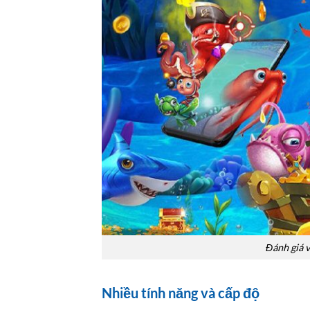
Đánh giá v
Nhiều tính năng và cấp độ