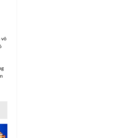
 vô
ó
ng
ân