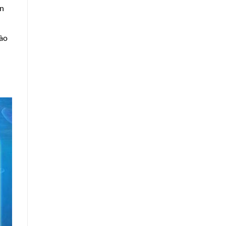
ăn
vào