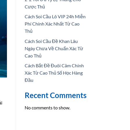
Cược Thủ
Cách Soi Cầu Lô VIP 24h Miễn
Phí Chính Xác Nhất Từ Cao
Thủ
Cách Soi Cầu Đề Khan Lâu
Ngày Chưa Về Chuẩn Xác Từ
Cao Thủ
Cách Bắt Đề Đuôi Câm Chính
Xác Từ Cao Thủ Số Học Hàng
Đầu
Recent Comments
ải
No comments to show.