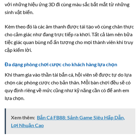
với những hiệu ứng 3D đi cùng màu sắc bắt mắt từ những
sinh vật biển.
Kèm theo đó là các âm thanh được tái tạo vô cùng chân thực
cho cảm giác như đang trực tiếp ra khơi. Tất cả làm nên bữa
tiệc giác quan bùng nổ ấn tượng cho mọi thành viên khi truy
cập kiếm lời.
Đa dạng phòng chơi cược cho khách hàng lựa chọn
Khi tham gia vào thần tài bắn cá, hội viên sẽ được tự do lựa
chọn các phòng cược cho bản thân. Mỗi bàn chơi đều sẽ có
quy định riêng về mức cũng như kỹ năng cần có để anh em
lựa chọn.
Xem thêm:
Bắn Cá FB88: Sảnh Game Siêu Hấp Dẫn,
Lợi Nhuận Cao