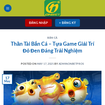
Skip
to
content
ĐĂNG NHẬP
+ ĐĂNG KÝ
BẮN CÁ
Thần Tài Bắn Cá – Tựa Game Giải Trí
Đỏ Đen Đáng Trải Nghiệm
POSTED ON
MAY 17, 2025
BY
ADMINONBETPROS
17
May