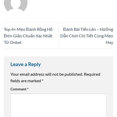
Top 4+ Mẹo Đánh Rồng Hổ
Đánh Bài Tiến Lên – Hướng
Đơn Giản Chuẩn Xác Nhất
Dẫn Chơi Chi Tiết Cùng Mẹo
Từ Onbet
Hay
Leave a Reply
Your email address will not be published.
Required
fields are marked
*
Comment
*