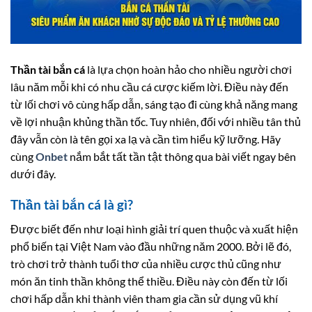
Thần tài bắn cá
là lựa chọn hoàn hảo cho nhiều người chơi
lâu năm mỗi khi có nhu cầu cá cược kiếm lời. Điều này đến
từ lối chơi vô cùng hấp dẫn, sáng tạo đi cùng khả năng mang
về lợi nhuận khủng thần tốc. Tuy nhiên, đối với nhiều tân thủ
đây vẫn còn là tên gọi xa lạ và cần tìm hiểu kỹ lưỡng. Hãy
cùng
Onbet
nắm bắt tất tần tật thông qua bài viết ngay bên
dưới đây.
Thần tài bắn cá là gì?
Được biết đến như loại hình giải trí quen thuộc và xuất hiện
phổ biến tại Việt Nam vào đầu những năm 2000. Bởi lẽ đó,
trò chơi trở thành tuổi thơ của nhiều cược thủ cũng như
món ăn tinh thần không thể thiều. Điều này còn đến từ lối
chơi hấp dẫn khi thành viên tham gia cần sử dụng vũ khí