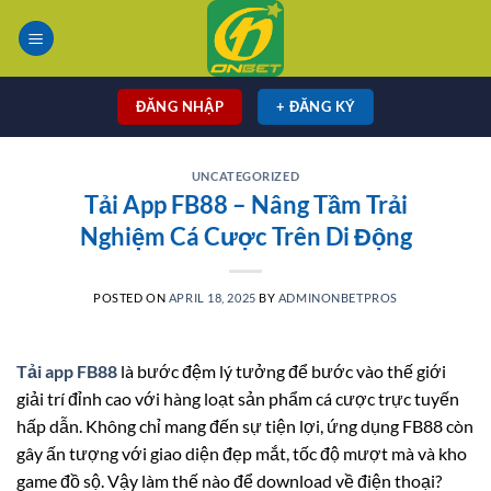
Skip
to
content
ĐĂNG NHẬP
+ ĐĂNG KÝ
UNCATEGORIZED
Tải App FB88 – Nâng Tầm Trải
Nghiệm Cá Cược Trên Di Động
POSTED ON
APRIL 18, 2025
BY
ADMINONBETPROS
Tải app FB88
là bước đệm lý tưởng để bước vào thế giới
giải trí đỉnh cao với hàng loạt sản phẩm cá cược trực tuyến
hấp dẫn. Không chỉ mang đến sự tiện lợi, ứng dụng FB88 còn
gây ấn tượng với giao diện đẹp mắt, tốc độ mượt mà và kho
game đồ sộ. Vậy làm thế nào để download về điện thoại?