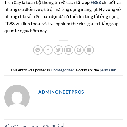
Trên đây là toàn bộ thông tin về cách t
ải app
FB88
chi tiết và
những ưu điểm vượt trội mà ứng dụng mang lại. Hy vọng với
những chia sẻ trên, bạn đọc đã có thể dễ dàng tải ứng dụng
FB88 về điện thoại và trải nghiệm thế giới giải trí đẳng cấp
quốc tế ngay hôm nay.
This entry was posted in
Uncategorized
. Bookmark the
permalink
.
ADMINONBETPROS
Bắn Cá Ngũ Long – Siêu Phẩm