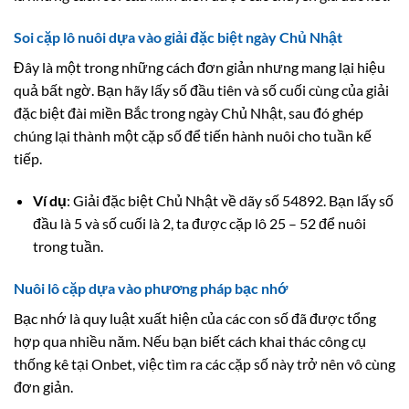
Soi cặp lô nuôi dựa vào giải đặc biệt ngày Chủ Nhật
Đây là một trong những cách đơn giản nhưng mang lại hiệu
quả bất ngờ. Bạn hãy lấy số đầu tiên và số cuối cùng của giải
đặc biệt đài miền Bắc trong ngày Chủ Nhật, sau đó ghép
chúng lại thành một cặp số để tiến hành nuôi cho tuần kế
tiếp.
Ví dụ
: Giải đặc biệt Chủ Nhật về dãy số 54892. Bạn lấy số
đầu là 5 và số cuối là 2, ta được cặp lô 25 – 52 để nuôi
trong tuần.
Nuôi lô cặp dựa vào phương pháp bạc nhớ
Bạc nhớ là quy luật xuất hiện của các con số đã được tổng
hợp qua nhiều năm. Nếu bạn biết cách khai thác công cụ
thống kê tại Onbet, việc tìm ra các cặp số này trở nên vô cùng
đơn giản.