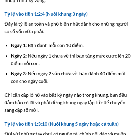
nhuận như kỳ vọng.
Tỷ lệ vào tiền 1:2:4 (Nuôi khung 3 ngày)
Đây là tỷ lệ an toàn và phổ biến nhất dành cho những người
có số vốn vừa phải.
Ngày 1
: Bạn đánh mỗi con 10 điểm.
Ngày 2
: Nếu ngày 1 chưa về thì bạn tăng mức cược lên 20
điểm mỗi con.
Ngày 3
: Nếu ngày 2 vẫn chưa về, bạn đánh 40 điểm mỗi
con cho ngày cuối.
Chỉ cần cặp lô nổ vào bất kỳ ngày nào trong khung, bạn đều
đảm bảo có lãi và phải dừng khung ngay lập tức để chuyển
sang cặp số mới.
Tỷ lệ vào tiền 1:3:10 (Nuôi khung 5 ngày hoặc cả tuần)
Đối với những tay chơi có nguồn tài chính dồi dào và muốn