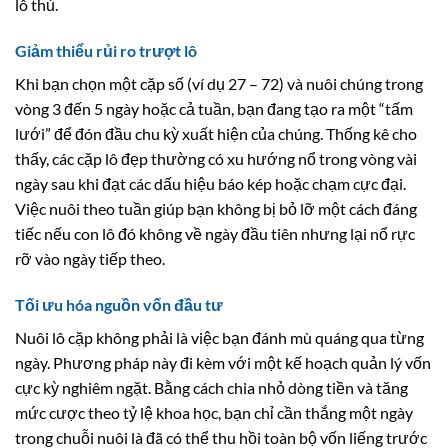
lô thủ.
Giảm thiểu rủi ro trượt lô
Khi bạn chọn một cặp số (ví dụ 27 – 72) và nuôi chúng trong
vòng 3 đến 5 ngày hoặc cả tuần, bạn đang tạo ra một “tấm
lưới” để đón đầu chu kỳ xuất hiện của chúng. Thống kê cho
thấy, các cặp lô đẹp thường có xu hướng nổ trong vòng vài
ngày sau khi đạt các dấu hiệu báo kép hoặc chạm cực đại.
Việc nuôi theo tuần giúp bạn không bị bỏ lỡ một cách đáng
tiếc nếu con lô đó không về ngày đầu tiên nhưng lại nổ rực
rỡ vào ngày tiếp theo.
Tối ưu hóa nguồn vốn đầu tư
Nuôi lô cặp không phải là việc bạn đánh mù quáng qua từng
ngày. Phương pháp này đi kèm với một kế hoạch quản lý vốn
cực kỳ nghiêm ngặt. Bằng cách chia nhỏ dòng tiền và tăng
mức cược theo tỷ lệ khoa học, bạn chỉ cần thắng một ngày
trong chuỗi nuôi là đã có thể thu hồi toàn bộ vốn liếng trước