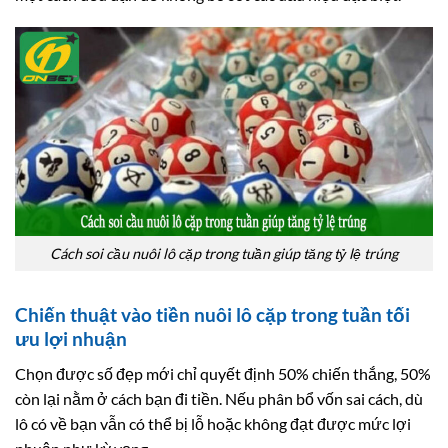
Cách soi cầu nuôi lô cặp trong tuần giúp tăng tỷ lệ trúng
Chiến thuật vào tiền nuôi lô cặp trong tuần tối
ưu lợi nhuận
Chọn được số đẹp mới chỉ quyết định 50% chiến thắng, 50%
còn lại nằm ở cách bạn đi tiền. Nếu phân bổ vốn sai cách, dù
lô có về bạn vẫn có thể bị lỗ hoặc không đạt được mức lợi