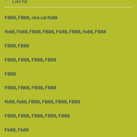
Liên hệ
FB88
,
FB88
,
nhà cái fb88
fb88
,
Fb88
,
FB88
,
FB88
,
Fb88
,
FB88
,
fb88
,
FB88
FB88
,
FB88
FB88
,
FB88
,
FB88
,
FB88
FB88
FB88
,
FB88
,
FB88
,
FB88
fb88
,
fb88
,
FB88
,
FB88
,
FB88
,
FB88
FB88
,
FB88
,
FB88
,
FB88
,
FB88
Fb88
,
Fb88