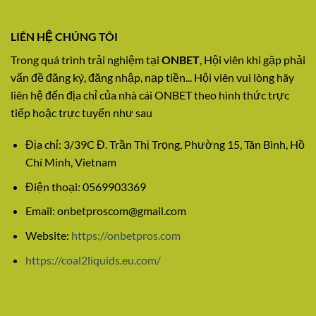
LIÊN HỆ CHÚNG TÔI
Trong quá trình trải nghiệm tại
ONBET
, Hội viên khi gặp phải
vấn đề đăng ký, đăng nhập, nạp tiền... Hội viên vui lòng hãy
liên hệ đến địa chỉ của nhà cái ONBET theo hình thức trực
tiếp hoặc trực tuyến như sau
Địa chỉ: 3/39C Đ. Trần Thị Trọng, Phường 15, Tân Bình, Hồ
Chí Minh, Vietnam
Điện thoại: 0569903369
Email:
onbetproscom@gmail.com
Website:
https://onbetpros.com
https://coal2liquids.eu.com/