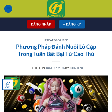
Skip
to
content
ĐĂNG NHẬP
+ ĐĂNG KÝ
UNCATEGORIZED
Phương Pháp Đánh Nuôi Lô Cặp
Trong Tuần Bất Bại Từ Cao Thủ
POSTED ON
JUNE 27, 2026
BY
CONTENT
27
Jun