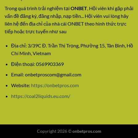
Trong quá trình trải nghiệm tại
ONBET
, Hội viên khi gặp phải
vấn đề đăng ký, đăng nhập, nạp tiền... Hội viên vui lòng hãy
liên hệ đến địa chỉ của nhà cái ONBET theo hình thức trực
tiếp hoặc trực tuyến như sau
Địa chỉ: 3/39C Đ. Trần Thị Trọng, Phường 15, Tân Bình, Hồ
Chí Minh, Vietnam
Điện thoại: 0569903369
Email:
onbetproscom@gmail.com
Website:
https://onbetpros.com
https://coal2liquids.eu.com/
Copyright 2026 ©
onbetpros.com