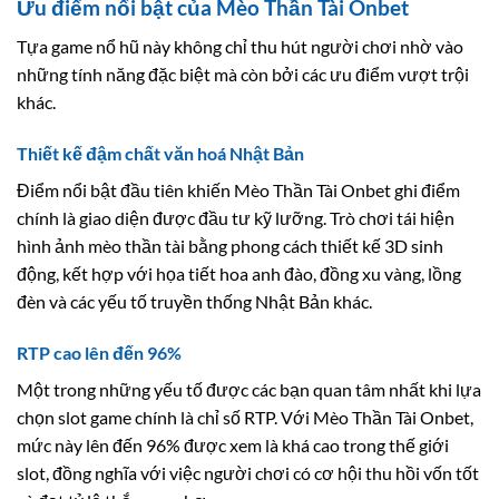
Ưu điểm nổi bật của Mèo Thần Tài Onbet
Tựa game nổ hũ này không chỉ thu hút người chơi nhờ vào
những tính năng đặc biệt mà còn bởi các ưu điểm vượt trội
khác.
Thiết kế đậm chất văn hoá Nhật Bản
Điểm nổi bật đầu tiên khiến Mèo Thần Tài Onbet ghi điểm
chính là giao diện được đầu tư kỹ lưỡng. Trò chơi tái hiện
hình ảnh mèo thần tài bằng phong cách thiết kế 3D sinh
động, kết hợp với họa tiết hoa anh đào, đồng xu vàng, lồng
đèn và các yếu tố truyền thống Nhật Bản khác.
RTP cao lên đến 96%
Một trong những yếu tố được các bạn quan tâm nhất khi lựa
chọn slot game chính là chỉ số RTP. Với Mèo Thần Tài Onbet,
mức này lên đến 96% được xem là khá cao trong thế giới
slot, đồng nghĩa với việc người chơi có cơ hội thu hồi vốn tốt