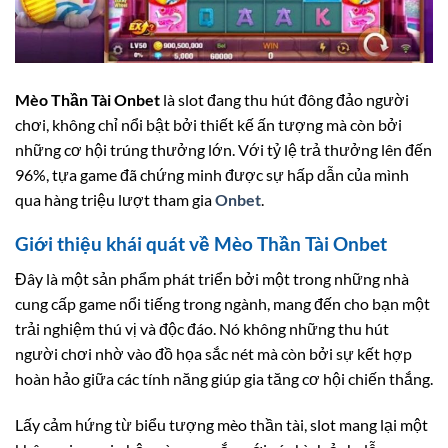
Mèo Thần Tài Onbet
là slot đang thu hút đông đảo người
chơi, không chỉ nổi bật bởi thiết kế ấn tượng mà còn bởi
những cơ hội trúng thưởng lớn. Với tỷ lệ trả thưởng lên đến
96%, tựa game đã chứng minh được sự hấp dẫn của mình
qua hàng triệu lượt tham gia
Onbet
.
Giới thiệu khái quát về Mèo Thần Tài Onbet
Đây là một sản phẩm phát triển bởi một trong những nhà
cung cấp game nổi tiếng trong ngành, mang đến cho bạn một
trải nghiệm thú vị và độc đáo. Nó không những thu hút
người chơi nhờ vào đồ họa sắc nét mà còn bởi sự kết hợp
hoàn hảo giữa các tính năng giúp gia tăng cơ hội chiến thắng.
Lấy cảm hứng từ biểu tượng mèo thần tài, slot mang lại một