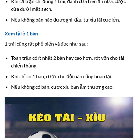
Khi cả trận chỉ đúng 1 trái, đánh cửa trên ăn nửa, cược
cửa dưới mất sạch.
Nếu không bàn nào được ghi, đầu tư xỉu lãi cực lớn.
Xem tỷ lệ 1 bàn
1 trái cũng rất phổ biến và đọc như sau:
Toàn trận có ít nhất 2 bàn hay cao hơn, rót vốn cho tài
chiến thắng.
Khi chỉ có 1 bàn, cược cho đội nào cũng hoàn lại.
Nếu không có bàn, cược xỉu bạn ẵm thưởng cao.