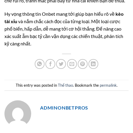
chế rủi ro, tránh mắc phải bẫy từ nhà cái khiến bạn dễ thua.
Hy vọng thông tin Onbet mang tới giúp bạn hiểu rõ về
kèo
tài xỉu
và nắm chắc cách đọc của từng loại. Một loại cược
phổ biến, hấp dẫn, dễ mang tới cơ hội thắng. Để nâng cao
xác suất ẵm bạc tỷ cần vận dụng các chiến thuật, phân tích
kỹ càng nhất.
This entry was posted in
Thể thao
. Bookmark the
permalink
.
ADMINONBETPROS