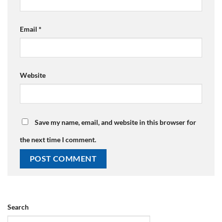
Email
*
Website
Save my name, email, and website in this browser for
the next time I comment.
Search