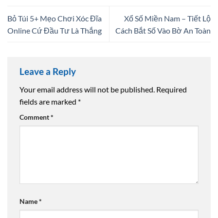
Bỏ Túi 5+ Mẹo Chơi Xóc Đĩa
Xổ Số Miền Nam – Tiết Lộ
Online Cứ Đầu Tư Là Thắng
Cách Bắt Số Vào Bờ An Toàn
Leave a Reply
Your email address will not be published.
Required
fields are marked
*
Comment
*
Name
*