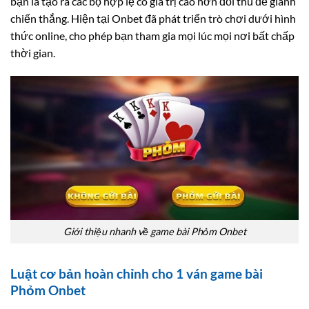
bạn là tạo ra các bộ hợp lệ có giá trị cao hơn đối thủ để giành
chiến thắng. Hiện tại Onbet đã phát triển trò chơi dưới hình
thức online, cho phép bạn tham gia mọi lúc mọi nơi bất chấp
thời gian.
Giới thiệu nhanh về game bài Phỏm Onbet
Luật cơ bản hoàn chỉnh cho 1 ván game bài
Phỏm Onbet