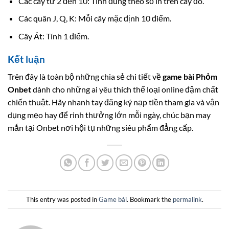
Các cây từ 2 đến 10: Tính đúng theo số in trên cây đó.
Các quân J, Q, K: Mỗi cây mặc định 10 điểm.
Cây Át: Tính 1 điểm.
Kết luận
Trên đây là toàn bộ những chia sẻ chi tiết về
game bài Phỏm
Onbet
dành cho những ai yêu thích thể loại online đậm chất
chiến thuật. Hãy nhanh tay đăng ký nạp tiền tham gia và vận
dụng mẹo hay để rinh thưởng lớn mỗi ngày, chúc bạn may
mắn tại Onbet nơi hội tụ những siêu phẩm đẳng cấp.
This entry was posted in
Game bài
. Bookmark the
permalink
.