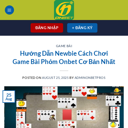
Skip
to
content
ĐĂNG NHẬP
+ ĐĂNG KÝ
GAME BÀI
Hướng Dẫn Newbie Cách Chơi
Game Bài Phỏm Onbet Cơ Bản Nhất
POSTED ON
AUGUST 25, 2025
BY
ADMINONBETPROS
25
Aug