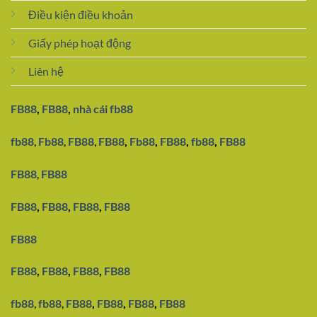
Điều kiện điều khoản
Giấy phép hoạt động
Liên hệ
FB88
,
FB88
,
nhà cái fb88
fb88
,
Fb88
,
FB88
,
FB88
,
Fb88
,
FB88
,
fb88
,
FB88
FB88
,
FB88
FB88
,
FB88
,
FB88
,
FB88
FB88
FB88
,
FB88
,
FB88
,
FB88
fb88
,
fb88
,
FB88
,
FB88
,
FB88
,
FB88