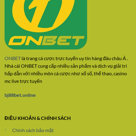
ONBET
là trang cá cược trực tuyến uy tín hàng đâu châu Á .
Nhà cái ONBET cung cấp nhiều sản phẩm và dịch vụ giải trí
hấp dẫn với nhiều môn cá cược như xổ số, thể thao, casino
mc live trực tuyến
bj88bet.online
ĐIỀU KHOẢN & CHÍNH SÁCH
Chính sách bảo mật