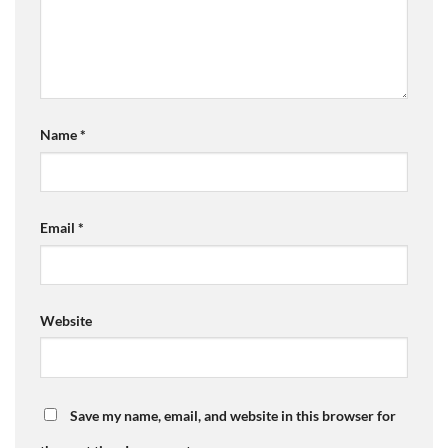
Name
*
Email
*
Website
Save my name, email, and website in this browser for