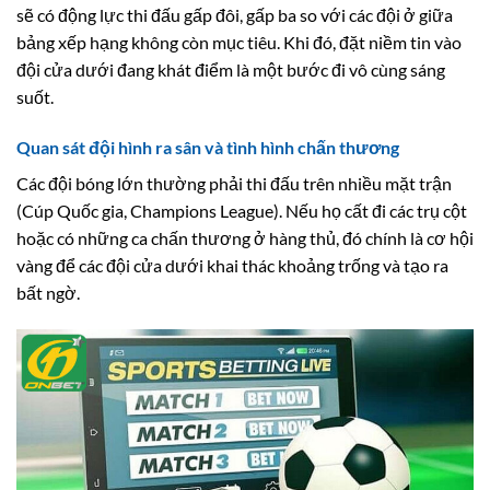
sẽ có động lực thi đấu gấp đôi, gấp ba so với các đội ở giữa
bảng xếp hạng không còn mục tiêu. Khi đó, đặt niềm tin vào
đội cửa dưới đang khát điểm là một bước đi vô cùng sáng
suốt.
Quan sát đội hình ra sân và tình hình chấn thương
Các đội bóng lớn thường phải thi đấu trên nhiều mặt trận
(Cúp Quốc gia, Champions League). Nếu họ cất đi các trụ cột
hoặc có những ca chấn thương ở hàng thủ, đó chính là cơ hội
vàng để các đội cửa dưới khai thác khoảng trống và tạo ra
bất ngờ.