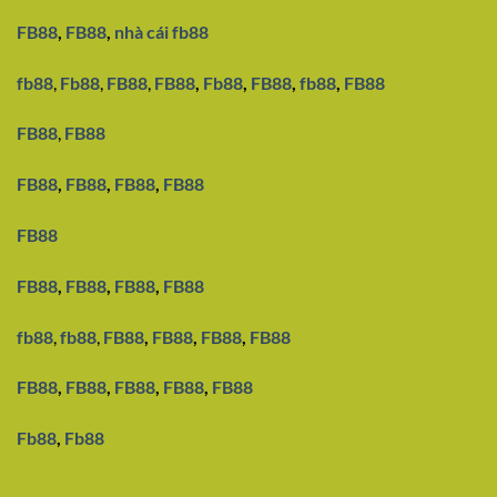
FB88
,
FB88
,
nhà cái fb88
fb88
,
Fb88
,
FB88
,
FB88
,
Fb88
,
FB88
,
fb88
,
FB88
FB88
,
FB88
FB88
,
FB88
,
FB88
,
FB88
FB88
FB88
,
FB88
,
FB88
,
FB88
fb88
,
fb88
,
FB88
,
FB88
,
FB88
,
FB88
FB88
,
FB88
,
FB88
,
FB88
,
FB88
Fb88
,
Fb88