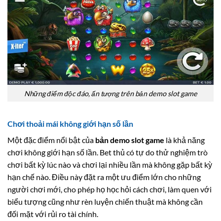
Những điểm độc đáo, ấn tượng trên bản demo slot game
Chơi thoải mái không giới hạn số lần
Một đặc điểm nổi bật của
bản demo slot game
là khả năng
chơi không giới hạn số lần. Bet thủ có tự do thử nghiệm trò
chơi bất kỳ lúc nào và chơi lại nhiều lần mà không gặp bất kỳ
hạn chế nào. Điều này đặt ra một ưu điểm lớn cho những
người chơi mới, cho phép họ học hỏi cách chơi, làm quen với
biểu tượng cũng như rèn luyện chiến thuật mà không cần
đối mặt với rủi ro tài chính.