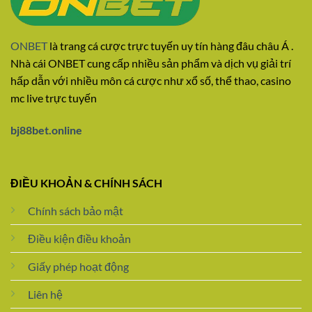
ONBET
là trang cá cược trực tuyến uy tín hàng đâu châu Á .
Nhà cái ONBET cung cấp nhiều sản phẩm và dịch vụ giải trí
hấp dẫn với nhiều môn cá cược như xổ số, thể thao, casino
mc live trực tuyến
bj88bet.online
ĐIỀU KHOẢN & CHÍNH SÁCH
Chính sách bảo mật
Điều kiện điều khoản
Giấy phép hoạt động
Liên hệ