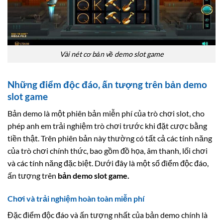
Vài nét cơ bản về demo slot game
Những điểm độc đáo, ấn tượng trên bản demo
slot game
Bản demo là một phiên bản miễn phí của trò chơi slot, cho
phép anh em trải nghiệm trò chơi trước khi đặt cược bằng
tiền thật. Trên phiên bản này thường có tất cả các tính năng
của trò chơi chính thức, bao gồm đồ họa, âm thanh, lối chơi
và các tính năng đặc biệt. Dưới đây là một số điểm độc đáo,
ấn tượng trên
bản demo slot game.
Chơi và trải nghiệm hoàn toàn miễn phí
Đặc điểm độc đáo và ấn tượng nhất của bản demo chính là