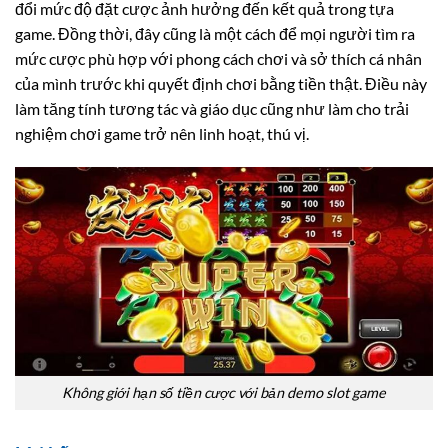
đổi mức độ đặt cược ảnh hưởng đến kết quả trong tựa
game. Đồng thời, đây cũng là một cách để mọi người tìm ra
mức cược phù hợp với phong cách chơi và sở thích cá nhân
của mình trước khi quyết định chơi bằng tiền thật. Điều này
làm tăng tính tương tác và giáo dục cũng như làm cho trải
nghiệm chơi game trở nên linh hoạt, thú vị.
Không giới hạn số tiền cược với bản demo slot game