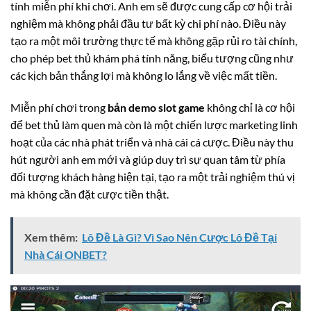
tính miễn phí khi chơi. Anh em sẽ được cung cấp cơ hội trải
nghiệm mà không phải đầu tư bất kỳ chi phí nào. Điều này
tạo ra một môi trường thực tế mà không gặp rủi ro tài chính,
cho phép bet thủ khám phá tính năng, biểu tượng cũng như
các kịch bản thắng lợi mà không lo lắng về việc mất tiền.
Miễn phí chơi trong
bản demo slot game
không chỉ là cơ hội
để bet thủ làm quen mà còn là một chiến lược marketing linh
hoạt của các nhà phát triển và nhà cái cá cược. Điều này thu
hút người anh em mới và giúp duy trì sự quan tâm từ phía
đối tượng khách hàng hiện tại, tạo ra một trải nghiệm thú vị
mà không cần đặt cược tiền thật.
Xem thêm:
Lô Đề Là Gì? Vì Sao Nên Cược Lô Đề Tại
Nhà Cái ONBET?