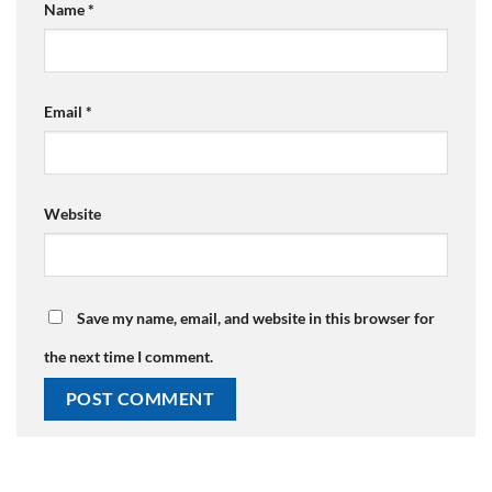
Name
*
Email
*
Website
Save my name, email, and website in this browser for
the next time I comment.