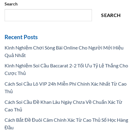
Search
SEARCH
Recent Posts
Kinh Nghiệm Chơi Sòng Bài Online Cho Người Mới Hiệu
Quả Nhất
Kinh Nghiệm Soi Cầu Baccarat 2-2 Tối Ưu Tỷ Lệ Thắng Cho
Cược Thủ
Cách Soi Cầu Lô VIP 24h Miễn Phí Chính Xác Nhất Từ Cao
Thủ
Cách Soi Cầu Đề Khan Lâu Ngày Chưa Về Chuẩn Xác Từ
Cao Thủ
Cách Bắt Đề Đuôi Câm Chính Xác Từ Cao Thủ Số Học Hàng
Đầu