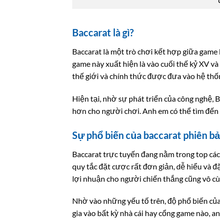
Baccarat là gì?
Baccarat là một trò chơi kết hợp giữa game b
game này xuất hiện là vào cuối thế kỷ XV và
thế giới và chính thức được đưa vào hệ th
Hiện tại, nhờ sự phát triển của công nghệ,
hơn cho người chơi. Anh em có thể tìm đến c
Sự phổ biến của baccarat phiên bả
Baccarat trực tuyến đang nằm trong top các 
quy tắc đặt cược rất đơn giản, dễ hiểu và 
lợi nhuận cho người chiến thắng cũng vô c
Nhờ vào những yếu tố trên, độ phổ biến của
gia vào bất kỳ nhà cái hay cổng game nào, a