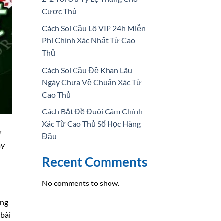
Cược Thủ
Cách Soi Cầu Lô VIP 24h Miễn
Phí Chính Xác Nhất Từ Cao
Thủ
Cách Soi Cầu Đề Khan Lâu
Ngày Chưa Về Chuẩn Xác Từ
Cao Thủ
Cách Bắt Đề Đuôi Câm Chính
Xác Từ Cao Thủ Số Học Hàng
ở
Đầu
ãy
Recent Comments
No comments to show.
ộng
 bài