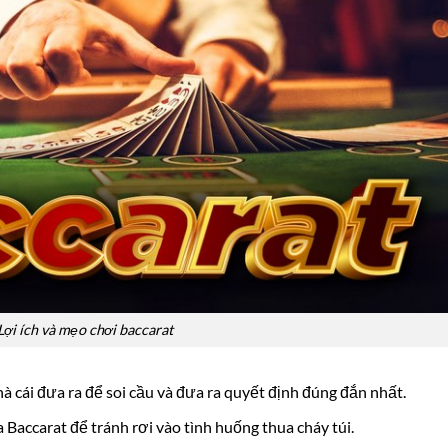
Lợi ích và mẹo chơi baccarat
 cái đưa ra để soi cầu và đưa ra quyết định đúng đắn nhất.
 Baccarat để tránh rơi vào tình huống thua cháy túi.