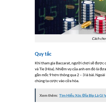
Cách chơi
Quy tắc
Khi tham gia Baccarat, người chơi sẽ được c
và Tie (Hòa). Nhiệm vụ của anh em đó là đư
gần mốc 9 hơn thông qua 2 – 3 lá bài. Ngoài
chúng ta cược vào cửa hòa.
Xem thêm:
Tìm Hiểu Xóc Đĩa Bịp Là Gì